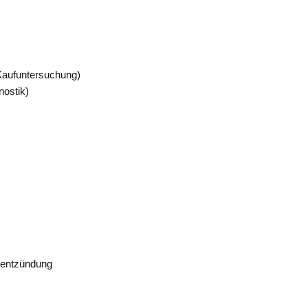
. Kaufuntersuchung)
nostik)
nentzündung